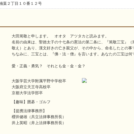
市町楠葉２丁目１０番１２号
大田篤敬と申します。 オオタ アツタカと読みます。
名前の由来は、聖徳太子の十七条の憲法の第二条に、『篤敬三宝』（
敬え）とあり、漢文好きの亡き親父が、その中から、命名したとの事
ちなみに、三宝とは、『佛・法・僧』を言います。あなたの三宝は何
愛・正義・勇気？ それとも金・金・金？
大阪学芸大学附属平野中学校卒
大阪府立天王寺高校卒
京都大学法学部卒
【趣味】囲碁・ゴルフ
【提携法律事務所】
櫻井健雄（共立法律事務所長）
井上英昭（井上法律事務所長）