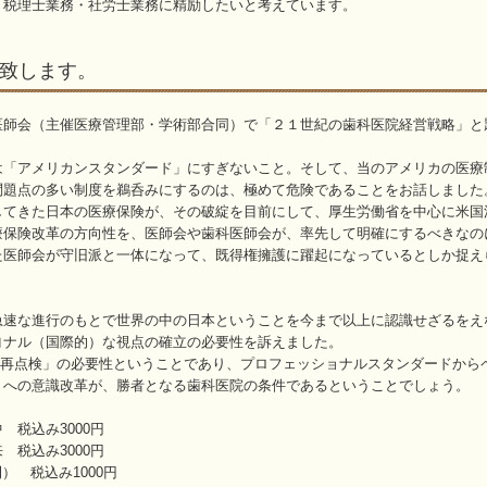
、税理士業務・社労士業務に精励したいと考えています。
致します。
医師会（主催医療管理部・学術部合同）で「２１世紀の歯科医院経営戦略」と
は「アメリカンスタンダード」にすぎないこと。そして、当のアメリカの医療
問題点の多い制度を鵜呑みにするのは、極めて危険であることをお話しました
してきた日本の医療保険が、その破綻を目前にして、厚生労働省を中心に米国
療保険改革の方向性を、医師会や歯科医師会が、率先して明確にするべきなの
た医師会が守旧派と一体になって、既得権擁護に躍起になっているとしか捉え
急速な進行のもとで世界の中の日本ということを今まで以上に認識せざるをえ
ヨナル（国際的）な視点の確立の必要性を訴えました。
の再点検」の必要性ということであり、プロフェッショナルスタンダードから
）への意識改革が、勝者となる歯科医院の条件であるということでしょう。
 税込み3000円
 税込み3000円
 税込み1000円