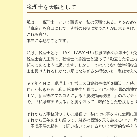
税理士を天職として
私は、「税理士」という職業が、私の天職であることを改め
『税金』を窓口にして、皆様のお役に立つことが出来る喜び
される喜び。
本当に幸せなことです。
私は、税理士とは TAX LAWYER（税務関係の弁護士）だ
税理士会の主流は、税理士は弁護士と違って「独立した公正
傾向にあるように思います。しかし、そのような中途半端な
まま受け入れるしかない形にならざるを得ないと、私は考え
９７年４月に、税理士・社労士大田篤敬事務所を開設した時
件』が起きたら、私は飯塚先生と同じように不撓不屈の精神
ＴＶ、新聞等のマスコミによる「脱税指南税理士」のネガテ
で、『私は無実である』と胸を張って、毅然とした態度をと
それからの事務所づくりの過程で、私はその事を常に念頭に
それから三年あまり経って、幾多の困難を乗り越える中で、
「不撓不屈の精神」で闘い抜いてみせるという肯定的な答え