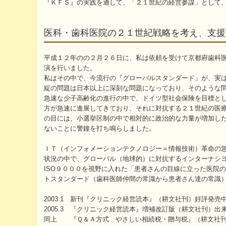
『ＫＦＳ』の実践を通して、「２１世紀の経営参謀」として
医科・歯科医院の２１世紀戦略を考え、支援
平成１２年のの２月２６日に、私は依頼を受けて京都府歯科
演を行いました。
私はその中で、今流行の『グローバルスタンダード」が、実
綻の問題は日本以上に深刻な問題になっており、そのような
急速な少子高齢化の進行の中で、ドイツ型社会保険を目標と
方が急速に進展してきており、それに対抗する２１世紀の医
の目には、小選挙区制の中で相対的に政治的な力量が増加し
ないことに警鐘を打ち鳴らしました。
ＩＴ（インフォメーションテクノロジー＝情報技術）革命の
状況の中で、グローバル（地球的）に対抗するインターナシ
ISO９０００を視野に入れた「患者さんの目線に立った医院
トスタンダード（歯科医師仲間の常識から患者さん達の常識
2003.1 新刊『クリニック経営読本』（耕文社刊）好評発売中
2005.3 『クリニック経営読本』増補改訂版（耕文社刊）出来
同上 『Ｑ＆Ａ方式 やさしい相続税・贈与税』（耕文社刊）