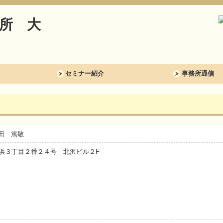
セミナー紹介
事務所通信
田 篤敬
央区北浜３丁目２番２４号 北沢ビル２F