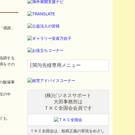
「感謝」
強調する
摘をその
関与先様専用メニュー
の飯塚事
況の中
(
株
)
ビジネスサポート
大田事務所は
ＴＫＣ
全国会会員です
ても、
ＴＫＣ
全国会は、租税正義の実現をめざし