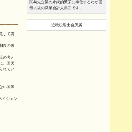
関与先企業の永続的繁栄に奉仕するわが国
最大級の職業会計人集団です。
近畿税理士会所属
題して講
制度の破
。
流の考え
に、国民
られてい
ない国際
ペイシェン