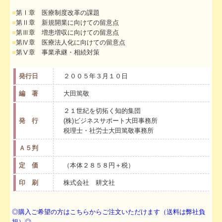
■
第Ⅰ章 医療制度改革の課題
社会福祉法人の皆様へ
■
第Ⅱ章 新規開業に向けての留意点
■
第Ⅲ章 増患増収に向けての留意点
病院・診療所の皆様へ
■
第Ⅳ章 医療法人化に向けての留意点
■
第Ⅴ章 事業承継・相続対策
社会保険労務士業務
発行日
２００５年３月１０日
会計・税務システム
編 著
大田篤敬
出版物紹介
２１世紀を切拓く知的集団
リンク集
発 行
(株)ビジネスサポート大田事務所
税理士・社労士大田篤敬事務所
過去のセミナー
Ａ５判
事務所通信バックナンバー
定 価
（本体２８５８円＋税）
印 刷
株式会社 耕文社
社会福祉法人ＮＰＯ法人料金表
社長メニューASP版
◎購入ご希望の方はこちらからご注文いただけます（送料は弊社負
担）◎