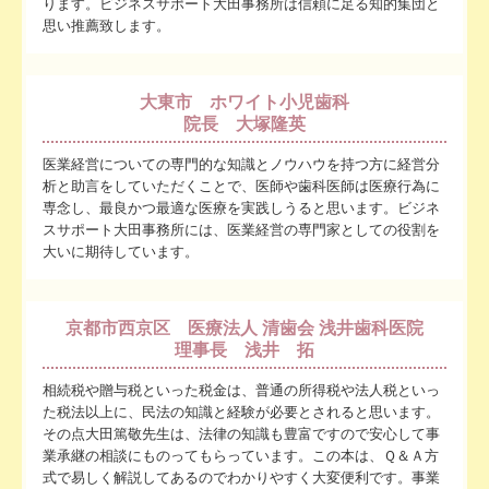
ります。ビジネスサポート大田事務所は信頼に足る知的集団と
思い推薦致します。
大東市 ホワイト小児歯科
院長 大塚隆英
医業経営についての専門的な知識とノウハウを持つ方に経営分
析と助言をしていただくことで、医師や歯科医師は医療行為に
専念し、最良かつ最適な医療を実践しうると思います。ビジネ
スサポート大田事務所には、医業経営の専門家としての役割を
大いに期待しています。
京都市西京区 医療法人 清歯会 浅井歯科医院
理事長 浅井 拓
相続税や贈与税といった税金は、普通の所得税や法人税といっ
た税法以上に、民法の知識と経験が必要とされると思います。
その点大田篤敬先生は、法律の知識も豊富ですので安心して事
業承継の相談にものってもらっています。この本は、Ｑ＆Ａ方
式で易しく解説してあるのでわかりやすく大変便利です。事業