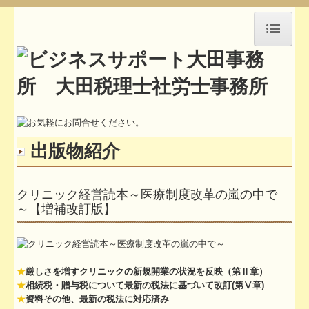
HOME
アクセス
セミナー紹介
出版物紹介
事務所通信
お知らせ
クリニック経営読本～医療制度改革の嵐の中で
～【増補改訂版】
お問合せ
所長挨拶
職員紹介
★
厳しさを増すクリニックの新規開業の状況を反映（第Ⅱ章）
★
相続税・贈与税について最新の税法に基づいて改訂(第Ⅴ章)
執筆活動や講演記録
★
資料その他、最新の税法に対応済み