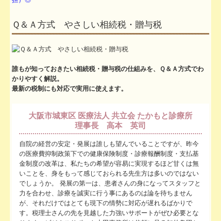
TKCシステムのご紹介
Ｑ＆Ａ方式 やさしい相続税・贈与税
誰もが知っておきたい相続税・贈与税の仕組みを、Ｑ＆Ａ方式でわ
かりやすく解説。
最新の税制にも対応で実用に使えます。
大阪市城東区 医療法人 共立会 たかもと診療所
理事長 高本 英司
自院の経営の安定・発展は誰しも望んでいることですが、昨今
の医療費抑制政策下での健康保険制度・診療報酬制度・支払基
金制度の改革は、私たちの希望が容易に実現するほど甘くは無
いことを、身をもって感じておられる先生方は多いのではない
でしょうか。 発展の第一は、患者さんの身になってスタッフと
力を合わせ、診療を誠実に行う事にあるのは論を待ちません
が、それだけではとても現下の情勢に対応が遅れるばかりで
す。税理士さんの先を見越した力強いサポートがぜひ必要とな