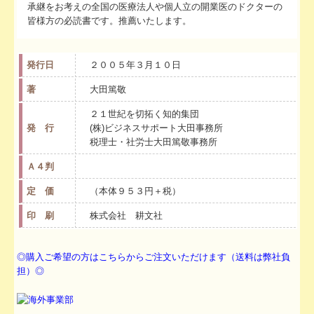
承継をお考えの全国の医療法人や個人立の開業医のドクターの
皆様方の必読書です。推薦いたします。
発行日
２００５年３月１０日
著
大田篤敬
２１世紀を切拓く知的集団
発 行
(株)ビジネスサポート大田事務所
税理士・社労士大田篤敬事務所
Ａ４判
定 価
（本体９５３円＋税）
印 刷
株式会社 耕文社
◎購入ご希望の方はこちらからご注文いただけます（送料は弊社負
担）◎