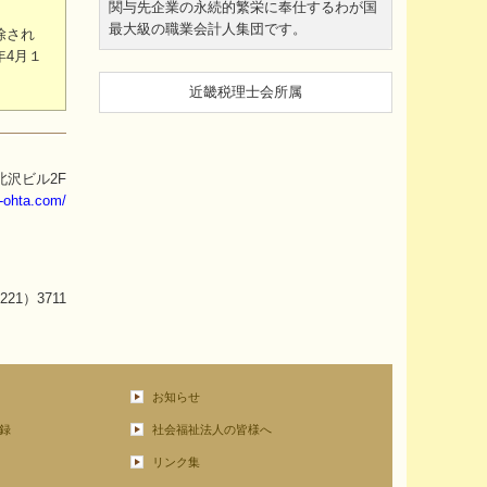
関与先企業の永続的繁栄に奉仕するわが国
最大級の職業会計人集団です。
除され
年4月１
近畿税理士会所属
北沢ビル2F
e-ohta.com/
221）3711
お知らせ
録
社会福祉法人の皆様へ
リンク集