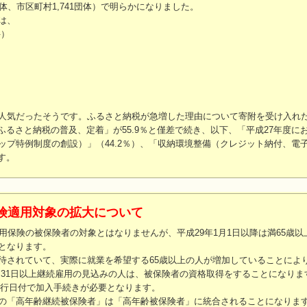
、市区町村1,741団体）で明らかになりました。
は、
件）
人気だったそうです。ふるさと納税が急増した理由について寄附を受け入れ
ふるさと納税の普及、定着」が55.9％と僅差で続き、以下、「平成27年度に
プ特例制度の創設）」（44.2％）、「収納環境整備（クレジット納付、電
す。
険適用対象の拡大について
保険の被保険者の対象とはなりませんが、平成29年1月1日以降は満65歳以
となります。
されていて、実際に就業を希望する65歳以上の人が増加していることによ
かつ31日以上継続雇用の見込みの人は、被保険者の資格取得をすることになりま
、施行日付で加入手続きが必要となります。
の「高年齢継続被保険者」は「高年齢被保険者」に統合されることになりま