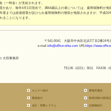
金（一時金）が支給されます。
があり、毎年4月1日現在で、満64歳以上の者については、雇用保険料が免
年度までは経過措置が設けられ雇用保険料の徴収が免除されますが、平成32
されることになります。
〒541-0041 大阪市中央区北浜3丁目2番24号
e-mail
info@office-ohta.com
URL
https://www.offic
TEL06（6221）3611 FAX06（6
セミナー紹介
事務所通信
職員紹介
執筆活動や講演記
会計・税務システム
出版物紹介