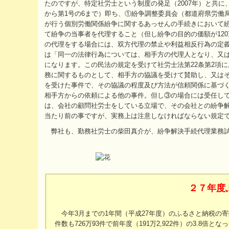
たのですが、特定社労士という制度の発足（2007年）と共に
から第1号の6まで）即ち、①紛争調整委員会（都道府県労働
が行う個別労働関係紛争に関するあっせんの手続きにおいて
て紛争の当事者を代理すること（但し紛争の目的の価額が12
の代理をする場合には、双方代理の禁止や利益相反行為の定義
は「同一の法律行為については、相手方の代理人となり、又
になります。この民法の規定を受けて社労士法第22条第2項
務に関するものとして、相手方の協議を受けて賛助し、又は
を受けた事件で、その協議の程度及び方法が信頼関係に基づ
相手方からの依頼による他の事件。但し③の場合には受任し
は、会社の顧問社労士をしている立場で、その会社との紛争
当たり前の事ですが、実務上は注意しなければならない規定
弊社も、勤務社労士の柴田真介が、紛争解決手続代理業務試
２７年度
今年3月までの1年間（平成27年度）のふるさと納税の寄附額は
件数も726万93件で前年度（191万2,922件）の3.8