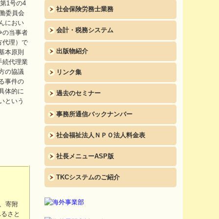
第1号の4
社会保険労務士業務
働委員会
んにおい
会計・税務システム
争の当事者
方代理）で
出版物紹介
基本原則
手続代理業
方の協議
リンク集
る事件の
具体的に
過去のセミナー
いという
事務所通信バックナンバー
社会福祉法人ＮＰＯ法人料金表
社長メニューASP版
TKCシステムのご紹介
増、寄附
ふるさと