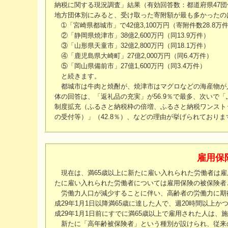
納税に関する現況調査」結果（有効回答数：都道府県47団体
地方団体別にみると、受け取った寄附額が最も多かったの
➀「宮崎県都城市」で42億3,100万円（寄附件数28.8万
②「静岡県焼津市」38億2,600万円（同13.9万件）
③「山形県天童市」32億2,800万円（同18.1万件）
④「鹿児島県大崎町」27億2,000万円（同6.4万件）
⑤「岡山県備前市」27億1,600万円（同3.4万件）
と続きます。
都城市は牛肉と焼酎が、焼津市はマグロなどの海産物が
体の回答は、「返礼品の充実」が56.9％で最多、次いで「
制度拡充（ふるさと納税枠の倍増、ふるさと納税ワンストッ
の受付等）」（42.8％）、などの理由が挙げられておりま
雇用保
現在は、満65歳以上に新たに雇い入れられた労働者は雇用
たに雇い入れられた労働者については雇用保険の被保険者
労働力人口が減少することに伴い、高齢者の労働力に期待
成29年1月1日以降満65歳に達した人で、週20時間以上
成29年1月1日前にすでに満65歳以上で雇用された人は
新たに「高年齢被保険者」という種別が設けられ、従来