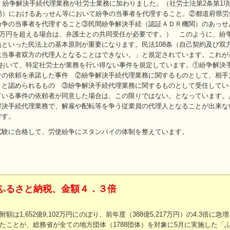
、紛争解決手続代理業務が社労士業務に加わりました。（社労士法第2条第1項
局）におけるあっせん等において紛争の当事者を代理すること。②都道府県労
紛争の当事者を代理すること③民間紛争解決手続（認証ＡＤＲ機関）のあっせ
0万円を超える場合は、弁護士との共同受任が必要です。） このように、紛
といった民法上の基本原則が重要になります。民法108条（自己契約及び双
は当事者双方の代理人となることはできない。」と規定されています。これが
において、特定社労士が業務を行い得ない事件を規定しています。①紛争解決
その依頼を承諾した事件 ②紛争解決手続代理業務に関するものとして、相手
くと認められるもの ③紛争解決手続代理業務に関するものとして受任してい
ている事件の依頼者が同意した場合は、この限りではない。となっています。
解決手続代理業務で、解雇や配転等を争う従業員の代理人となることが出来な
です。
験に合格して、労使紛争にスタンバイの体制を整えています。
ふるさと納税、金額４．３倍
1,652億9,102万円にのぼり、前年度（388億5,217万円）の4.3倍に急
倍となったことが、総務省が全ての地方団体（1788団体）を対象に5月に実施した「