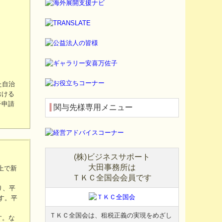
た自治
おける
子申請
関与先様専用メニュー
(
株
)
ビジネスサポート
大田事務所は
上で新
ＴＫＣ
全国会会員です
り、平
す。平
ＴＫＣ
全国会は、租税正義の実現をめざし
す。な