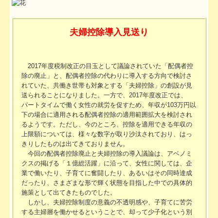
夫婦控除導入見送り
2017年度税制改正の目玉として議論されていた「配偶者控
除の廃止」と、配偶者控除の代わりに導入する方向で検討さ
れていた、共働き世帯も対象とする「夫婦控除」の創設が見
送られることになりました。一方で、2017年度改正では、
パートタイムで働く女性の就労を促すため、年収が103万円以
下の場合に適用される配偶者控除の適用範囲拡大を検討され
るようです。ただし、今のところ、控除を適用できる年収の
上限額については、様々な数字が取り沙汰されており、はっ
きりしたものは出てきておりません。
今回の配偶者控除廃止と夫婦控除の導入議論は、アベノミ
クスの掲げる「１億総活躍」に沿って、女性に関しては、企
業で働いたり、子育てに奮闘したり、あるいはその同時達成
だったり、さまざまな形で輝く状態を目指した中での具体的
施策として出てきたものでした。
しかし、夫婦控除制度の意義の不透明感や、子育てに苦労
する主婦層を働かせるということで、却って少子化という別