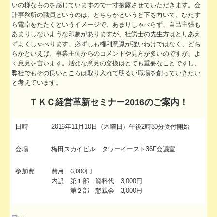
TKCシステムのご紹介
いの様なものを感じていますので一寸披露させていただきます。会
計事務所の職員というのは、どちらかというと下を向いて、ひたす
ら電卓をたたくというイメージで、あまりしゃべらず、自己主張も
あまりしないような印象がありますが、社労士の先生方はとりあえ
ずよくしゃべります。必ずしも権利意識が強いわけではなく、どち
らかといえば、事業主側からのコメントや見方が多いのですが、よ
く意見を言います。活発な意見の交換はとても重要なことですし、
弊社でもその良いところは取り入れて明るい職場を創っていきたい
と考えています。
ＴＫＣ経営革新セミナー2016のご案内！
日時
2016年11月10日（木曜日）午後2時30分受付開始
会場
梅田スカイビル タワーイースト36F会議室
参加費
費用 6,000円
内訳 第１部 資料代 3,000円
第２部 懇親会 3,000円