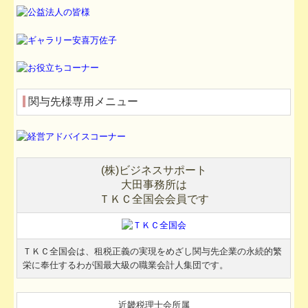
関与先様専用メニュー
(
株
)
ビジネスサポート
大田事務所は
ＴＫＣ
全国会会員です
ＴＫＣ
全国会は、租税正義の実現をめざし関与先企業の永続的繁
栄に奉仕するわが国最大級の職業会計人集団です。
近畿税理士会所属