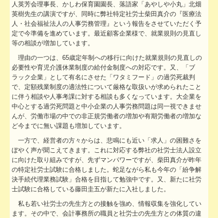
人英芳会理事長、かしわ保育園園長、落語家「あやしや小丸」北畑
社会福祉法人の皆様へ
英樹先生の講演ですが、同時に弊社特定社労士柴田真介の『医療法
人・社会福祉法人の人事労務管理』という報告をさせていただく予
病院・診療所の皆様へ
定で今準備を進めています。最近顧客企業様で、就業規則の見直し
等の相談が増加しています。
社会保険労務士業務
理由の一つは、65歳定年制への移行に向けた就業規則の見直しの
必要性や育児介護休業制度の給付金制度への対応です。又、「ブ
会計・税務システム
ラック企業」として有名にさせた「ワタミフード」の過労死裁判
で、定額残業制度の適法性について厳格な取扱いが求められたこと
出版物紹介
に伴う相談や人事考課に対する相談も多くなっています。大企業を
中心とする過労死問題と中小企業の人事労務問題は同一視できませ
んが、労働市場の中での非正規労働者の増加や有期労働者の増加な
リンク集
ど今までに無い課題も増加しています。
過去のセミナー
一方で、経営者の方々からは、悲鳴にも近い「求人」の困難さを
ぼやく声が聞こえてきます。これに対応する弊社の社労士法人設立
事務所通信バックナンバー
に向けた取り組みですが、先ずマンパワーですが、柴田真介が昨年
の特定社労士試験に合格しました。蛇足ながら私も今年の「紛争解
決手続代理業務試験」合格を目指して勉強中です。又、新たに社労
社会福祉法人ＮＰＯ法人料金表
士試験に合格している藤田圭五が新たに入社しました。
社長メニューASP版
私も若い社労士の先生方との接触を強め、情報収集を強化してい
ます。その中で、会計事務所の職員と社労士の先生方との体質の違