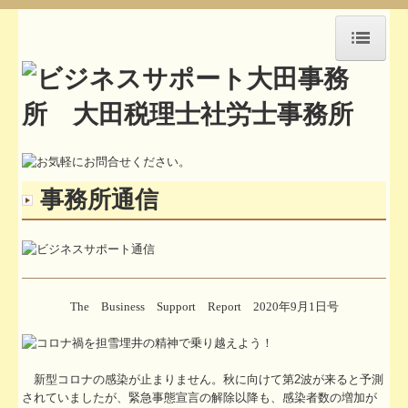
HOME
アクセス
セミナー紹介
事務所通信
事務所通信
お知らせ
お問合せ
The Business Support Report 2020年9月1日号
所長挨拶
職員紹介
新型コロナの感染が止まりません。秋に向けて第2波が来ると予測
執筆活動や講演記録
されていましたが、緊急事態宣言の解除以降も、感染者数の増加が