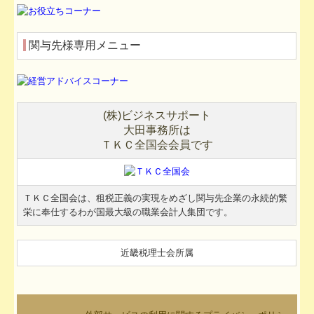
関与先様専用メニュー
(
株
)
ビジネスサポート
大田事務所は
ＴＫＣ
全国会会員です
ＴＫＣ
全国会は、租税正義の実現をめざし関与先企業の永続的繁
栄に奉仕するわが国最大級の職業会計人集団です。
近畿税理士会所属