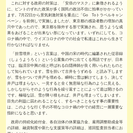
TKCシステムのご紹介
これに対する政府の対策は、「安倍のマスク」に象徴されるよう
に、ピントのずれた政策が多く国民の政治不信に拍車がかかってい
ます。7月22日から景気刺激対策を重点に「Go Toトラベルキャン
ペーン」を前倒しで実施しましたが、東京都の感染者数の増加の真
只中であったので、東京都を除外する形で実施され、思うような成
果をあげることが出来ない形になっています。いずれにしても、コ
ロナ禍の中で、ウイズコロナの中での社会で私達はこれから生きて
行かなければなりません
「担雪埋井」という言葉は、中国の宋の時代に編纂された従容録
（しょうようろく）という公案集の中に出てくる用語ですが、日本
では、臨済宗中興の祖と呼ばれる白隠禅師が良く用いられたものと
して知られています。雪を担いて古井をうずめる と読み下します
が、雪をかついで井戸を埋める。瞬時に雪は解けてしまう。決して
井戸は埋まらない。一見すると全く無意味な行為のように見える。
しかしながらそのような行為を繰り返すことによって道は開けるの
です。極端な話、雪が降り積もれば、井戸も埋まってしまいます。
目先の利益に囚われることなく、するべきことをなす事の重要性
は、このような行く手の不明なコロナ禍の中での経営に一層重要な
指針になると思います。
政府の持続化給付金、各自治体の休業協力金、雇用調整助成金等
の詳細、融資制度や新たな支援策等の詳細は、巡回監査担当者にお