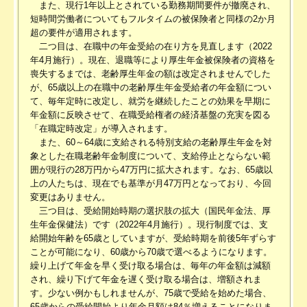
また、現行1年以上とされている勤務期間要件が撤廃され、
短時間労働者についてもフルタイムの被保険者と同様の2か月
超の要件が適用されます。
二つ目は、在職中の年金受給の在り方を見直します（2022
年4月施行）。現在、退職等により厚生年金被保険者の資格を
喪失するまでは、老齢厚生年金の額は改定されませんでした
が、65歳以上の在職中の老齢厚生年金受給者の年金額につい
て、毎年定時に改定し、就労を継続したことの効果を早期に
年金額に反映させて、在職受給権者の経済基盤の充実を図る
「在職定時改定」が導入されます。
また、60～64歳に支給される特別支給の老齢厚生年金を対
象とした在職老齢年金制度について、支給停止とならない範
囲が現行の28万円から47万円に拡大されます。なお、65歳以
上の人たちは、現在でも基準が月47万円となっており、今回
変更はありません。
三つ目は、受給開始時期の選択肢の拡大（国民年金法、厚
生年金保健法）です（2022年4月施行）。現行制度では、支
給開始年齢を65歳としていますが、受給時期を前後5年ずらす
ことが可能になり、60歳から70歳で選べるようになります。
繰り上げて年金を早く受け取る場合は、毎年の年金額は減額
され、繰り下げて年金を遅く受け取る場合は、増額されま
す。少ない例かもしれませんが、75歳で受給を始めた場合、
65歳からの受給開始より年金月額は84％増えることになりま