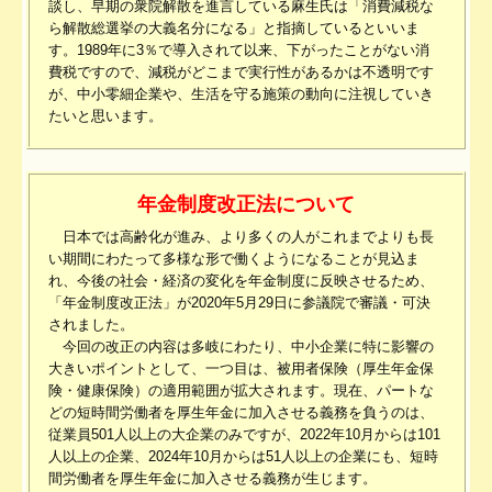
談し、早期の衆院解散を進言している麻生氏は「消費減税な
ら解散総選挙の大義名分になる」と指摘しているといいま
す。1989年に3％で導入されて以来、下がったことがない消
費税ですので、減税がどこまで実行性があるかは不透明です
が、中小零細企業や、生活を守る施策の動向に注視していき
たいと思います。
年金制度改正法について
日本では高齢化が進み、より多くの人がこれまでよりも長
い期間にわたって多様な形で働くようになることが見込ま
れ、今後の社会・経済の変化を年金制度に反映させるため、
「年金制度改正法」が2020年5月29日に参議院で審議・可決
されました。
今回の改正の内容は多岐にわたり、中小企業に特に影響の
大きいポイントとして、一つ目は、被用者保険（厚生年金保
険・健康保険）の適用範囲が拡大されます。現在、パートな
どの短時間労働者を厚生年金に加入させる義務を負うのは、
従業員501人以上の大企業のみですが、2022年10月からは101
人以上の企業、2024年10月からは51人以上の企業にも、短時
間労働者を厚生年金に加入させる義務が生じます。