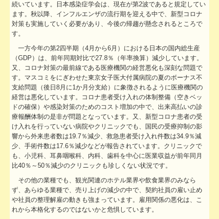
続いています。日本感染症学会は、現在が第2波であると規定してい
社会福祉法人の皆様へ
ます。秋以降、インフルエンザの流行期を迎える中で、新型コロナ
対策も実施していく必要があり、今後の帰趨が懸念されるところで
病院・診療所の皆様へ
す。
一方今年の第2四半期（4月から6月）における日本の国内総生産
社会保険労務士業務
（GDP）は、前年同期対比で27.8％（年率換算）減少しています。
又、コロナ対策の最前線である医療機関の経営悪化も深刻な問題で
会計・税務システム
す。マスコミをにぎわせた東京女子医大付属病院の夏のボーナス不
支給問題（後日8月に1か月分支給）に象徴されるように医療機関の
出版物紹介
経営は悪化しています。コロナ患者受け入れの体制整備（空きベッ
ドの確保）や感染対策のためのコスト増加の中で、出来高払いの診
療報酬体制の是非が問題となっています。又、新型コロナ患者の受
リンク集
け入れを行っていない病院やクリニックでも、国民の受療抑制の影
響から外来患者数は19.7％減少、救急患者受け入れ件数は34.9％減
過去のセミナー
少、手術件数は17.6％減少などが報告されています。クリニックで
も、小児科、耳鼻咽喉科、内科、歯科を中心に医業収益が前年同月
事務所通信バックナンバー
比40％～50％減少のクリニックも珍しくない状況です。
その他の業種でも、観光関連のホテル業界や飲食業界のみなら
社会福祉法人ＮＰＯ法人料金表
ず、あらゆる業種で、売り上げの減少の中で、契約社員の雇い止め
や社員の整理解雇の動きも強まっています。雇用関係の悪化は、こ
社長メニューASP版
れから本格化するのではないかと危惧しています。