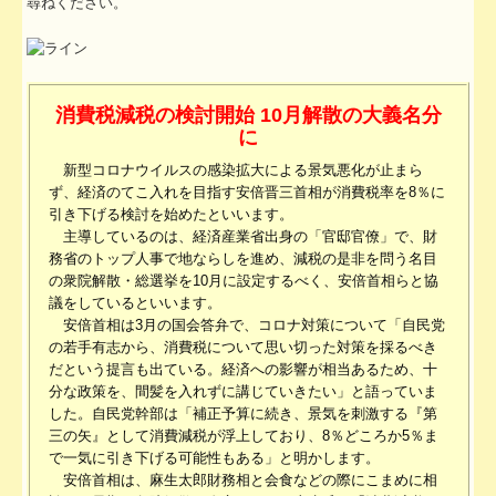
尋ねください。
消費税減税の検討開始 10月解散の大義名分
に
新型コロナウイルスの感染拡大による景気悪化が止まら
ず、経済のてこ入れを目指す安倍晋三首相が消費税率を8％に
引き下げる検討を始めたといいます。
主導しているのは、経済産業省出身の「官邸官僚」で、財
務省のトップ人事で地ならしを進め、減税の是非を問う名目
の衆院解散・総選挙を10月に設定するべく、安倍首相らと協
議をしているといいます。
安倍首相は3月の国会答弁で、コロナ対策について「自民党
の若手有志から、消費税について思い切った対策を採るべき
だという提言も出ている。経済への影響が相当あるため、十
分な政策を、間髪を入れずに講じていきたい」と語っていま
した。自民党幹部は「補正予算に続き、景気を刺激する『第
三の矢』として消費減税が浮上しており、8％どころか5％ま
で一気に引き下げる可能性もある」と明かします。
安倍首相は、麻生太郎財務相と会食などの際にこまめに相