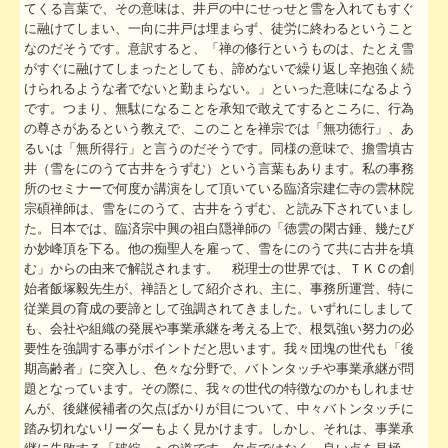
てくる言葉で、その意味は、井戸の中にせっせと雪を入れてもすぐ
社会福祉法人の皆様へ
に融けてしまい、一向に井戸は埋まらず、徒労に終わるということ
なのだそうです。意訳すると、「禅の修行というものは、たとえ雪
病院・診療所の皆様へ
がすぐに融けてしまったとしても、諦めないで繰り返し辛抱強く続
けられるような者でないと勤まらない。」といった意味になるよう
です。つまり、無駄になることを承知で敢えてするところに、行為
社会保険労務士業務
の尊さがあるという教えで、このことを禅宗では「無功徳行」、あ
るいは「無所得行」と言うのだそうです。同様の意味で、擔雪填古
会計・税務システム
井（雪をにのうて古井をうずむ）という言葉もあります。私の事務
所のセミナーで何度か講演をして頂いている臨済宗建仁寺の雲林院
出版物紹介
宗碩禅師は、雪をにのうて、古井をうずむ、と読み下されていまし
た。日本では、臨済宗中興の祖白隠禅師の「徳雲の閑古錘、幾たび
リンク集
か妙峰頂を下る。他の痴聖人を雇って、雪をにのうて共に古井を填
む」からの由来で解説されます。 税理士の世界では、ＴＫＣの創
過去のセミナー
始者飯塚毅先生が、禅語として紹介され、主に、事務所運営、特に
従業員の育成の要諦として強調されてきました。いずれにしまして
事務所通信バックナンバー
も、会社や組織の発展や事業承継を考える上で、根気強い努力の必
要性を強調する事がポイントだと思います。我々団塊の世代も「後
期高齢者」に突入し、色々な分野で、バトンタッチや事業承継が問
社会福祉法人ＮＰＯ法人料金表
題となっています。その際に、我々の世代の特徴なのかもしれませ
んが、後継候補者の欠点ばかりが目について、中々バトンタッチに
社長メニューASP版
踏み切れないリーダーもよく見かけます。しかし、それは、事業承