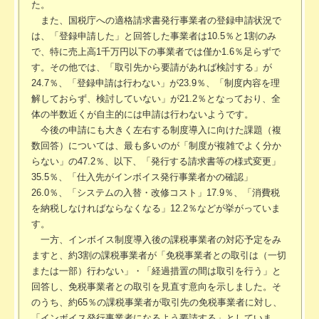
た。
また、国税庁への適格請求書発行事業者の登録申請状況で
は、「登録申請した」と回答した事業者は10.5％と1割のみ
で、特に売上高1千万円以下の事業者では僅か1.6％足らずで
す。その他では、「取引先から要請があれば検討する」が
24.7％、「登録申請は行わない」が23.9％、「制度内容を理
解しておらず、検討していない」が21.2％となっており、全
体の半数近くが自主的には申請は行わないようです。
今後の申請にも大きく左右する制度導入に向けた課題（複
数回答）については、最も多いのが「制度が複雑でよく分か
らない」の47.2％、以下、「発行する請求書等の様式変更」
35.5％、「仕入先がインボイス発行事業者かの確認」
26.0％、「システムの入替・改修コスト」17.9％、「消費税
を納税しなければならなくなる」12.2％などが挙がっていま
す。
一方、インボイス制度導入後の課税事業者の対応予定をみ
ますと、約3割の課税事業者が「免税事業者との取引は（一切
または一部）行わない」・「経過措置の間は取引を行う」と
回答し、免税事業者との取引を見直す意向を示しました。そ
のうち、約65％の課税事業者が取引先の免税事業者に対し、
「インボイス発行事業者になるよう要請する」としていま