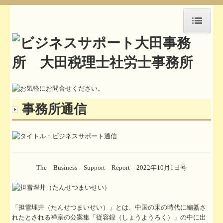
HOME
アクセス
セミナー紹介
事務所通信
事務所通信
お知らせ
お問合せ
The Business Support Report 2022年10月1日号
所長挨拶
職員紹介
「担雪埋井（たんせつまいせい）」とは、中国の宋の時代に編纂さ
執筆活動や講演記録
れたとされる禅宗の公案集「従容録（しょうようろく）」の中に出