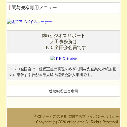
関与先様専用メニュー
(
株
)
ビジネスサポート
大田事務所は
ＴＫＣ
全国会会員です
ＴＫＣ
全国会は、租税正義の実現をめざし関与先企業の永続的繁
栄に奉仕するわが国最大級の職業会計人集団です。
近畿税理士会所属
外部サービスの利用に関するプライバシーポリシー
Copyright (c) 2026 office ohta All Rights Reserved.