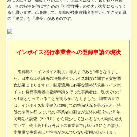
継に失敗する「破綻」への道です。欠点ではなく、良い点を見極
TKCシステムのご紹介
め、その特性を伸ばすための「担雪埋井」の努力が大切になってく
ると思います。己を殺して、組織や後継候補者を生かしてこそ組織
の「発展」と「成長」があるのです。
インボイス発行事業者への登録申請の現状
消費税の「インボイス制度」導入まであと1年となりまし
た。日本商工会議所の消費税インボイス制度に関する実態調
査結果によりますと、制度適用に必要な適格請求書（インボ
イス）発行事業者の登録申請を行った事業者は、現状でわず
か1割となっていることが明らかになりました。調査結果で
は、インボイス制度導入に向けての準備状況を尋ねると、特
段の準備を行っていない事業者の割合が全体の42.2％と昨年
同時期の調査（59.9％）から減少してはいるものの4割を超え
ていて、売上高1千万円以下の事業者では60.5％にものぼり、
小規模な事業者ほど準備が進んでいない実態がわかりまし