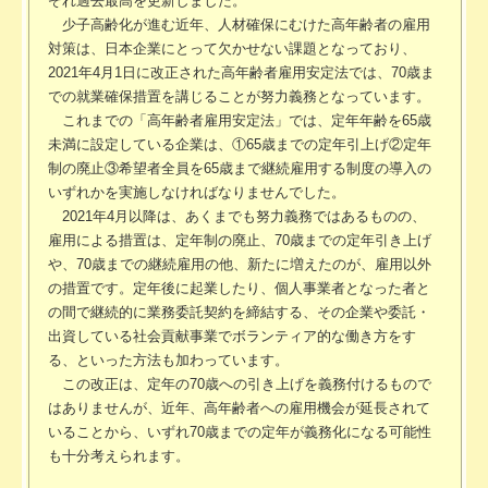
ぞれ過去最高を更新しました。
少子高齢化が進む近年、人材確保にむけた高年齢者の雇用
対策は、日本企業にとって欠かせない課題となっており、
2021年4月1日に改正された高年齢者雇用安定法では、70歳ま
での就業確保措置を講じることが努力義務となっています。
これまでの「高年齢者雇用安定法」では、定年年齢を65歳
未満に設定している企業は、①65歳までの定年引上げ②定年
制の廃止③希望者全員を65歳まで継続雇用する制度の導入の
いずれかを実施しなければなりませんでした。
2021年4月以降は、あくまでも努力義務ではあるものの、
雇用による措置は、定年制の廃止、70歳までの定年引き上げ
や、70歳までの継続雇用の他、新たに増えたのが、雇用以外
の措置です。定年後に起業したり、個人事業者となった者と
の間で継続的に業務委託契約を締結する、その企業や委託・
出資している社会貢献事業でボランティア的な働き方をす
る、といった方法も加わっています。
この改正は、定年の70歳への引き上げを義務付けるもので
はありませんが、近年、高年齢者への雇用機会が延長されて
いることから、いずれ70歳までの定年が義務化になる可能性
も十分考えられます。