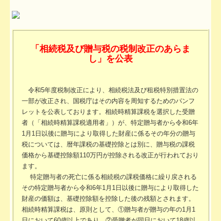
社会福祉法人の皆様へ
病院・診療所の皆様へ
「相続税及び贈与税の税制改正のあらま
社会保険労務士業務
し」を公表
会計・税務システム
令和5年度税制改正により、相続税法及び租税特別措置法の
出版物紹介
一部が改正され、国税庁はその内容を周知するためのパンフ
レットを公表しております。相続時精算課税を選択した受贈
リンク集
者（「相続時精算課税適用者」）が、特定贈与者から令和6年
1月1日以後に贈与により取得した財産に係るその年分の贈与
過去のセミナー
税については、暦年課税の基礎控除とは別に、贈与税の課税
価格から基礎控除額110万円が控除される改正が行われており
事務所通信バックナンバー
ます。
特定贈与者の死亡に係る相続税の課税価格に繰り戻される
社会福祉法人ＮＰＯ法人料金表
その特定贈与者から令和6年1月1日以後に贈与により取得した
財産の価額は、基礎控除額を控除した後の残額とされます。
社長メニューASP版
相続時精算課税は、原則として、①贈与者が贈与の年の1月1
日において60歳以上であり、②受贈者が同日において18歳以