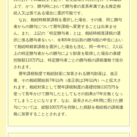
TKCシステムのご紹介
上で、かつ、贈与時において贈与者の直系卑属である推定相
続人又は孫である場合に選択可能です。
なお、相続時精算課税を選択した場合、その後、同じ贈与
者からの贈与について暦年課税へ変更することは出来ませ
ん。また、上記の「特定贈与者」とは、相続時精算課税の選
択に係る贈与者をいい、令和5年分以前の贈与税の申告におい
て相続時精算課税を選択した場合も含む。同一年中に、2人以
上の特定贈与者からの贈与により財産を取得した場合の基礎
控除額110万円は、特定贈与者ごとの贈与税の課税価格で按分
されます。
暦年課税制度で相続財産に加算される贈与財産は、改正
後、その相続開始前7年以内（改正前は3年以内）へと拡大さ
れます。相続対策として暦年課税制度の基礎控除110万円を
使って長年かけて贈与したとしてもその効果が7年分無くなっ
てしまうことになります。なお、延長された4年間に受けた贈
与については、総額100万円を控除した残額を相続税の課税価
格に加算することとされます。