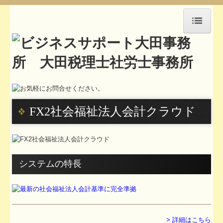
HOME
アクセス
セミナー紹介
事務所通信
FX2社会福祉法人会計クラウド
お知らせ
お問合せ
システムの特長
所長挨拶
職員紹介
執筆活動や講演記録
> 詳細はこちら