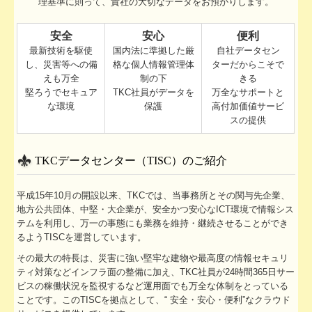
理基準に則って、貴社の大切なデータをお預かりします。
安全
安心
便利
最新技術を駆使
国内法に準拠した厳
自社データセン
し、災害等への備
格な個人情報管理体
ターだからこそで
えも万全
制の下
きる
堅ろうでセキュア
TKC社員がデータを
万全なサポートと
な環境
保護
高付加価値サービ
スの提供
TKCデータセンター（TISC）のご紹介
平成15年10月の開設以来、TKCでは、当事務所とその関与先企業、
地方公共団体、中堅・大企業が、安全かつ安心なICT環境で情報シス
テムを利用し、万一の事態にも業務を維持・継続させることができ
るようTISCを運営しています。
その最大の特長は、災害に強い堅牢な建物や最高度の情報セキュリ
ティ対策などインフラ面の整備に加え、TKC社員が24時間365日サー
ビスの稼働状況を監視するなど運用面でも万全な体制をとっている
ことです。このTISCを拠点として、“ 安全・安心・便利”なクラウド