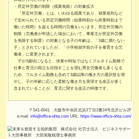
・所定外労働の制限（残業免除）の対象拡大
「所定外労働」とは、いわゆる残業であり、就業規則など
で定められている所定労働時間（始業時刻から終業時刻まで
働いた時間）を超える時間の労働をいいます。所定外労働の
制限（労働者が申請した場合において、事業主が所定外労働
を免除する制度）の対象となる子の年齢は、「3歳に満たない
子」とされていましたが、「小学校就学前の子を養育する労
働者」に変更されます。
子が3歳頃になると、休業や時短ではなくフルタイム勤務で
仕事と育児の両立を目指すことを望む男女労働者も多くなる
ため、フルタイム勤務も含めて3歳以降の働き方の選択肢を増
やし、子の年齢に応じた柔軟な働き方を実現する改正が多く
含まれていることが、育児に関する改正の特徴です。
〒541-0041 大阪市中央区北浜3丁目2番24号北沢ビル2F
e-mail:
info@office-ohta.com
URL:
https://www.office-ohta.com/