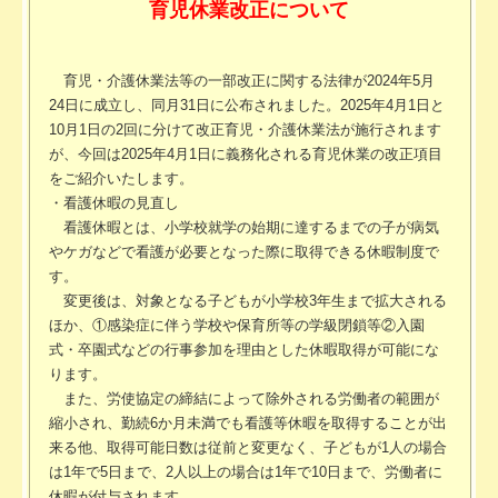
育児休業改正について
育児・介護休業法等の一部改正に関する法律が2024年5月
24日に成立し、同月31日に公布されました。2025年4月1日と
10月1日の2回に分けて改正育児・介護休業法が施行されます
が、今回は2025年4月1日に義務化される育児休業の改正項目
をご紹介いたします。
・看護休暇の見直し
看護休暇とは、小学校就学の始期に達するまでの子が病気
やケガなどで看護が必要となった際に取得できる休暇制度で
す。
変更後は、対象となる子どもが小学校3年生まで拡大される
ほか、①感染症に伴う学校や保育所等の学級閉鎖等②入園
式・卒園式などの行事参加を理由とした休暇取得が可能にな
ります。
また、労使協定の締結によって除外される労働者の範囲が
縮小され、勤続6か月未満でも看護等休暇を取得することが出
来る他、取得可能日数は従前と変更なく、子どもが1人の場合
は1年で5日まで、2人以上の場合は1年で10日まで、労働者に
休暇が付与されます。