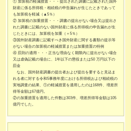
① 加算税の軽減措置・・・提出された調書に記載された国外
財産に係る所得税・相続税の申告漏れが生じたときであって
も加算税を軽減（▲5％）
② 加算税の加重措置・・・調書の提出がない場合又は提出さ
れた調書に記載のない国外財産に係る所得税の申告漏れが生
じたときには、加算税を加重（＋5％）
③国外財産調書に記載すべき国外財産に関する書類の提示等
がない場合の加算税の軽減措置または加重措置の特例
④ 罰則の適用・・・正当な理由なく期限内に提出がない場合
又は虚偽記載の場合に、1年以下の懲役または50 万円以下の
罰金
なお、国外財産調書の提出者および提出を要すると見込ま
れる者に対する令和5事務年度における所得税および相続税の
実地調査の結果、①の軽減措置を適用したのは168件、増差所
得等金額は67億円。
②の加重措置を適用した件数は303件、増差所得等金額は105
億円でした。