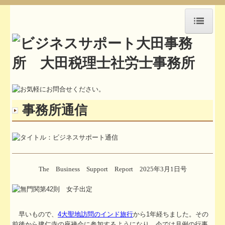
HOME
アクセス
セミナー紹介
事務所通信
事務所通信
お知らせ
お問合せ
The Business Support Report 2025年3月1日号
所長挨拶
職員紹介
早いもので、
4大聖地訪問のインド旅行
から1年経ちました。その
執筆活動や講演記録
前後から建仁寺の座禅会に参加するようになり、今では月例の行事